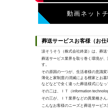
動画ネット
葬送サービスお客様（お仕
涙そうそう（株式会社終楽）は、葬送
葬送サービス業界を取り巻く環境が、
す。
その原因の一つが、生活者様の意識変
薄化と家制度の消滅による檀家とお墓
などなどで全く違った葬送様式になっ
その二は、ＩＴ（information 
その三が、ＩＴ業界などの異業種さん
こんなお客様のニーズと葬送サービス