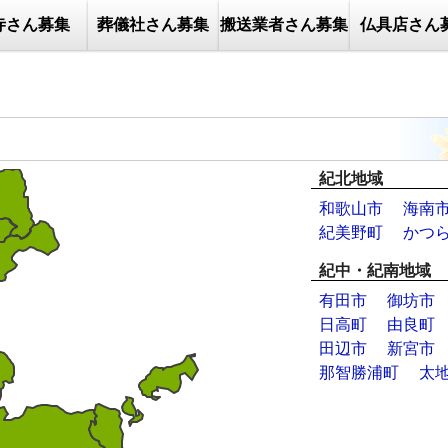
寺さん募集
葬儀社さん募集
搬送業者さん募集
仏具店さん
紀北地域
和歌山市
海南
紀美野町
かつ
紀中・紀南地域
有田市
御坊市
日高町
由良町
田辺市
新宮市
那智勝浦町
太