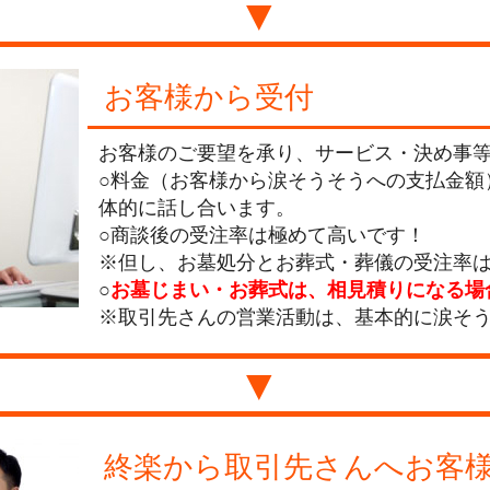
▼
お客様から受付
お客様のご要望を承り、サービス・決め事
○料金（お客様から涙そうそうへの支払金額
体的に話し合います。
○商談後の受注率は極めて高いです！
※但し、お墓処分とお葬式・葬儀の受注率は6
○
お墓じまい・お葬式は、相見積りになる場
※取引先さんの営業活動は、基本的に涙そ
▼
終楽から取引先さんへお客