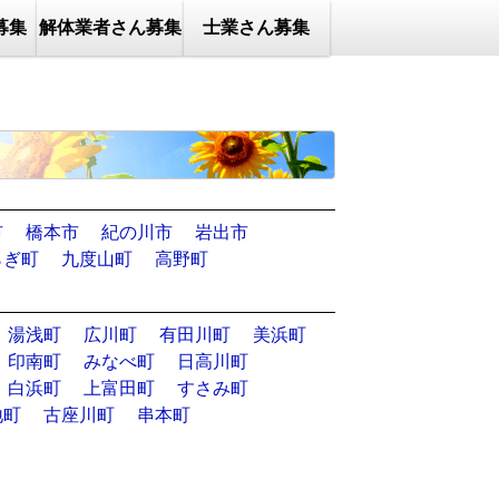
募集
解体業者さん募集
士業さん募集
市
橋本市
紀の川市
岩出市
らぎ町
九度山町
高野町
湯浅町
広川町
有田川町
美浜町
印南町
みなべ町
日高川町
白浜町
上富田町
すさみ町
地町
古座川町
串本町