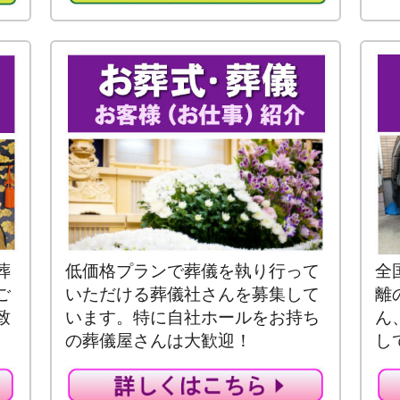
葬
低価格プランで葬儀を執り行って
全
ご
いただける葬儀社さんを募集して
離
致
います。特に自社ホールをお持ち
ん
の葬儀屋さんは大歓迎！
し