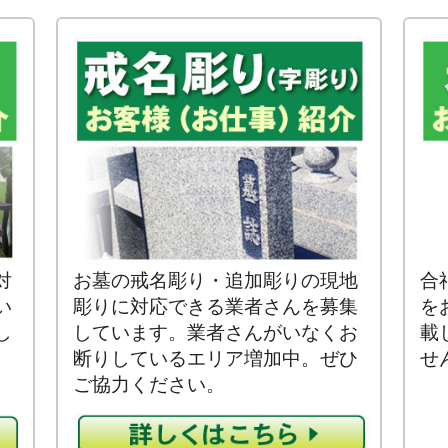
対
お墓の戒名彫り・追加彫りの現地
合
い
彫りに対応できる業者さんを募集
を
し
しています。業者さんがいなくお
載
断りしているエリア増加中。ぜひ
せ
ご協力ください。