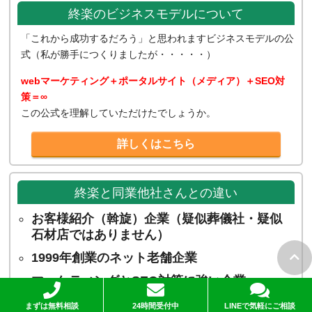
終楽のビジネスモデルについて
「これから成功するだろう」と思われますビジネスモデルの公
式（私が勝手につくりましたが・・・・・）
webマーケティング＋ポータルサイト（メディア）＋SEO対
策＝∞
この公式を理解していただけたでしょうか。
詳しくはこちら
終楽と同業他社さんとの違い
お客様紹介（斡旋）企業（疑似葬儀社・疑似
石材店ではありません）
1999年創業のネット老舗企業
マーケティングとSEO対策に強い企業
葬送サービスに特化した企業
まずは無料相談
24時間受付中
LINEで気軽にご相談