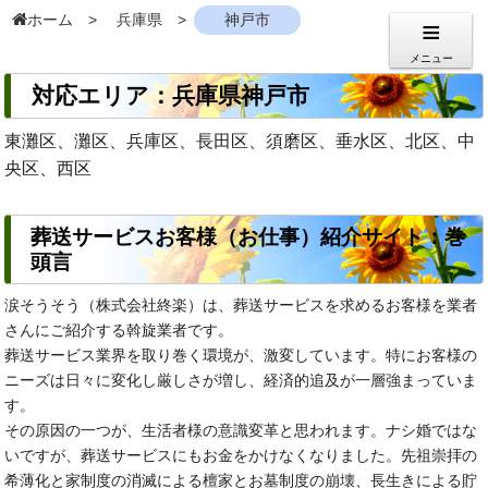
ホーム
兵庫県
神戸市
メニュー
対応エリア：兵庫県神戸市
東灘区、灘区、兵庫区、長田区、須磨区、垂水区、北区、中
央区、西区
葬送サービスお客様（お仕事）紹介サイト：巻
頭言
涙そうそう（株式会社終楽）は、葬送サービスを求めるお客様を業者
さんにご紹介する斡旋業者です。
葬送サービス業界を取り巻く環境が、激変しています。特にお客様の
ニーズは日々に変化し厳しさが増し、経済的追及が一層強まっていま
す。
その原因の一つが、生活者様の意識変革と思われます。ナシ婚ではな
いですが、葬送サービスにもお金をかけなくなりました。先祖崇拝の
希薄化と家制度の消滅による檀家とお墓制度の崩壊、長生きによる貯