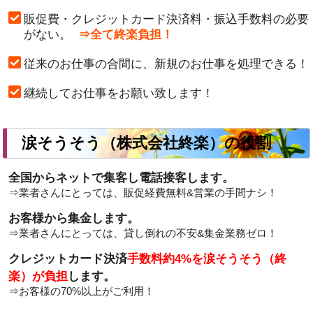
販促費・クレジットカード決済料・振込手数料の必要
がない。
⇒全て終楽負担！
従来のお仕事の合間に、新規のお仕事を処理できる！
継続してお仕事をお願い致します！
涙そうそう（株式会社終楽）の役割
全国からネットで集客し電話接客します。
⇒業者さんにとっては、販促経費無料&営業の手間ナシ！
お客様から集金します。
⇒業者さんにとっては、貸し倒れの不安&集金業務ゼロ！
クレジットカード決済
手数料約4%を涙そうそう（終
楽）が負担
します。
⇒お客様の
70%以上
がご利用！