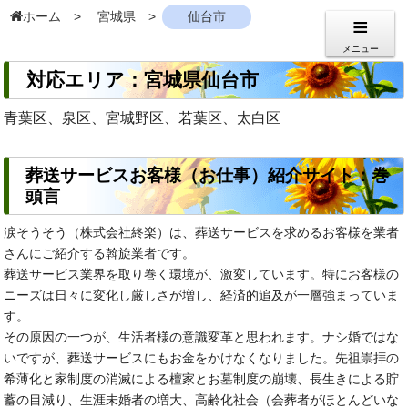
ホーム
宮城県
仙台市
メニュー
対応エリア：宮城県仙台市
青葉区、泉区、宮城野区、若葉区、太白区
葬送サービスお客様（お仕事）紹介サイト：巻
頭言
涙そうそう（株式会社終楽）は、葬送サービスを求めるお客様を業者
さんにご紹介する斡旋業者です。
葬送サービス業界を取り巻く環境が、激変しています。特にお客様の
ニーズは日々に変化し厳しさが増し、経済的追及が一層強まっていま
す。
その原因の一つが、生活者様の意識変革と思われます。ナシ婚ではな
いですが、葬送サービスにもお金をかけなくなりました。先祖崇拝の
希薄化と家制度の消滅による檀家とお墓制度の崩壊、長生きによる貯
蓄の目減り、生涯未婚者の増大、高齢化社会（会葬者がほとんどいな