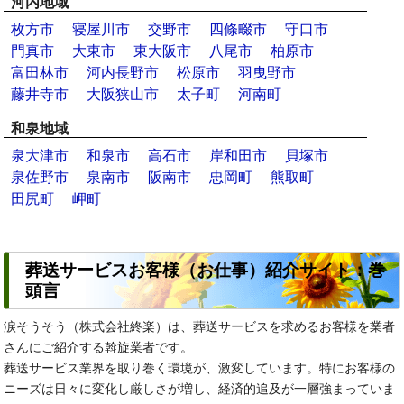
河内地域
枚方市
寝屋川市
交野市
四條畷市
守口市
門真市
大東市
東大阪市
八尾市
柏原市
富田林市
河内長野市
松原市
羽曳野市
藤井寺市
大阪狭山市
太子町
河南町
和泉地域
泉大津市
和泉市
高石市
岸和田市
貝塚市
泉佐野市
泉南市
阪南市
忠岡町
熊取町
田尻町
岬町
葬送サービスお客様（お仕事）紹介サイト：巻
頭言
涙そうそう（株式会社終楽）は、葬送サービスを求めるお客様を業者
さんにご紹介する斡旋業者です。
葬送サービス業界を取り巻く環境が、激変しています。特にお客様の
ニーズは日々に変化し厳しさが増し、経済的追及が一層強まっていま