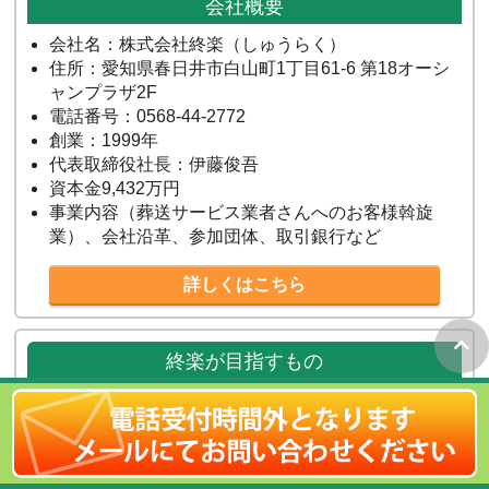
会社概要
会社名：株式会社終楽（しゅうらく）
住所：愛知県春日井市白山町1丁目61-6 第18オーシ
ャンプラザ2F
電話番号：0568-44-2772
創業：1999年
代表取締役社長：伊藤俊吾
資本金9,432万円
事業内容（葬送サービス業者さんへのお客様斡旋
業）、会社沿革、参加団体、取引銀行など
詳しくはこちら
終楽が目指すもの
地域で生活する地元の皆様と出身者様、地元のお寺さんなどの
メモリアル・サービス関係者さん、弊社（株式会社終楽）の
「三方よし（近江商人の心得）：売り手良し・買い手良し・世
間良し」となる共存共栄の地域社会構築を目指しています。