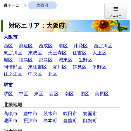
ホーム
大阪府
メニュー
対応エリア：大阪府
大阪市
西区
浪速区
西成区
港区
此花区
西淀川区
東淀川区
東成区
天王寺区
住吉区
大正区
旭区
福島区
都島区
城東区
生野区
阿倍野区
東住吉区
淀川区
鶴見区
平野区
住之江区
中央区
北区
堺市
堺区
中区
東区
西区
南区
北区
美原区
北摂地域
高槻市
豊中市
茨木市
吹田市
箕面市
池田市
摂津市
島本町
豊能町
能勢町