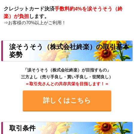
クレジットカード決済
手数料約4%を涙そうそう（終
楽）が負担
します。
⇒お客様の
70%以上
がご利用！
涙そうそう（株式会社終楽）の取引基本
姿勢
「涙そうそう（株式会社終楽）が目指すもの」
三方よし（売り手良し・買い手良し・世間良し）
＝取引先さんとの共存共栄を目指します！＝
詳しくはこちら
取引条件