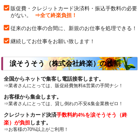
販促費・クレジットカード決済料・振込手数料の必要
がない。
⇒全て終楽負担！
従来のお仕事の合間に、新規のお仕事を処理できる！
継続してお仕事をお願い致します！
涙そうそう（株式会社終楽）の役割
全国からネットで集客し電話接客します。
⇒業者さんにとっては、販促経費無料&営業の手間ナシ！
お客様から集金します。
⇒業者さんにとっては、貸し倒れの不安&集金業務ゼロ！
クレジットカード決済
手数料約4%を涙そうそう（終
楽）が負担
します。
⇒お客様の
70%以上
がご利用！