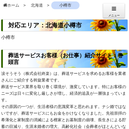
ホーム
北海道
小樽市
メニュー
対応エリア：北海道小樽市
小樽市
葬送サービスお客様（お仕事）紹介サイト：巻
頭言
涙そうそう（株式会社終楽）は、葬送サービスを求めるお客様を業者
さんにご紹介する斡旋業者です。
葬送サービス業界を取り巻く環境が、激変しています。特にお客様の
ニーズは日々に変化し厳しさが増し、経済的追及が一層強まっていま
す。
その原因の一つが、生活者様の意識変革と思われます。ナシ婚ではな
いですが、葬送サービスにもお金をかけなくなりました。先祖崇拝の
希薄化と家制度の消滅による檀家とお墓制度の崩壊、長生きによる貯
蓄の目減り、生涯未婚者の増大、高齢化社会（会葬者がほとんどいな