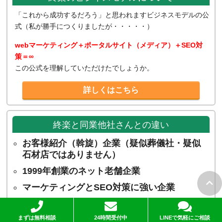
「これから成功するだろう」と思われますビジネスモデルの公
式（私が勝手につくりましたが・・・・・）
webマーケティング＋ポータルサイト（メディア）＋SEO対
策＝∞
この公式を理解していただけたでしょうか。
詳しくはこちら
終楽と同業他社さんとの違い
お客様紹介（斡旋）企業（疑似葬儀社・疑似
石材店ではありません）
1999年創業のネット老舗企業
マーケティングとSEO対策に強い企業
葬送サービスに特化した企業
まずは無料相談
24時間受付中
LINEで気軽にご相談
弊社社長の出自は流通業（ゼネラル・マーチ