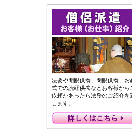
法要や開眼供養、閉眼供養、お
式での読経供養などお客様から
依頼があったら法務のご紹介を
します。