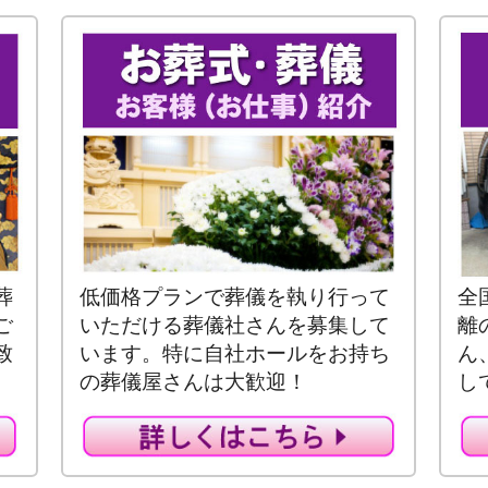
葬
低価格プランで葬儀を執り行って
全
ご
いただける葬儀社さんを募集して
離
致
います。特に自社ホールをお持ち
ん
の葬儀屋さんは大歓迎！
し