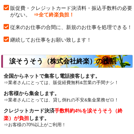
販促費・クレジットカード決済料・振込手数料の必要
がない。
⇒全て終楽負担！
従来のお仕事の合間に、新規のお仕事を処理できる！
継続してお仕事をお願い致します！
涙そうそう（株式会社終楽）の役割
全国からネットで集客し電話接客します。
⇒業者さんにとっては、販促経費無料&営業の手間ナシ！
お客様から集金します。
⇒業者さんにとっては、貸し倒れの不安&集金業務ゼロ！
クレジットカード決済
手数料約4%を涙そうそう（終
楽）が負担
します。
⇒お客様の
70%以上
がご利用！