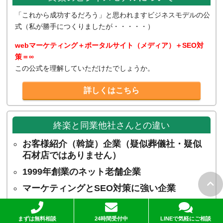
「これから成功するだろう」と思われますビジネスモデルの公
式（私が勝手につくりましたが・・・・・）
webマーケティング＋ポータルサイト（メディア）＋SEO対
策＝∞
この公式を理解していただけたでしょうか。
詳しくはこちら
終楽と同業他社さんとの違い
お客様紹介（斡旋）企業（疑似葬儀社・疑似
石材店ではありません）
1999年創業のネット老舗企業
マーケティングとSEO対策に強い企業
葬送サービスに特化した企業
まずは無料相談
24時間受付中
LINEで気軽にご相談
弊社社長の出自は流通業（ゼネラル・マーチ