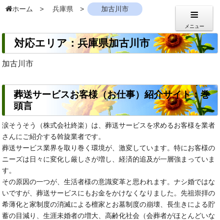
ホーム
兵庫県
加古川市
メニュー
対応エリア：兵庫県加古川市
加古川市
葬送サービスお客様（お仕事）紹介サイト：巻
頭言
涙そうそう（株式会社終楽）は、葬送サービスを求めるお客様を業者
さんにご紹介する斡旋業者です。
葬送サービス業界を取り巻く環境が、激変しています。特にお客様の
ニーズは日々に変化し厳しさが増し、経済的追及が一層強まっていま
す。
その原因の一つが、生活者様の意識変革と思われます。ナシ婚ではな
いですが、葬送サービスにもお金をかけなくなりました。先祖崇拝の
希薄化と家制度の消滅による檀家とお墓制度の崩壊、長生きによる貯
蓄の目減り、生涯未婚者の増大、高齢化社会（会葬者がほとんどいな