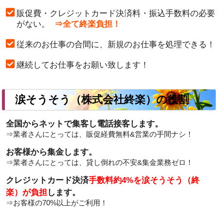
販促費・クレジットカード決済料・振込手数料の必要
がない。
⇒全て終楽負担！
従来のお仕事の合間に、新規のお仕事を処理できる！
継続してお仕事をお願い致します！
涙そうそう（株式会社終楽）の役割
全国からネットで集客し電話接客します。
⇒業者さんにとっては、販促経費無料&営業の手間ナシ！
お客様から集金します。
⇒業者さんにとっては、貸し倒れの不安&集金業務ゼロ！
クレジットカード決済
手数料約4%を涙そうそう（終
楽）が負担
します。
⇒お客様の
70%以上
がご利用！