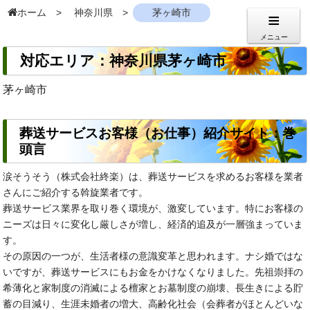
ホーム
神奈川県
茅ヶ崎市
メニュー
対応エリア：神奈川県茅ヶ崎市
茅ヶ崎市
葬送サービスお客様（お仕事）紹介サイト：巻
頭言
涙そうそう（株式会社終楽）は、葬送サービスを求めるお客様を業者
さんにご紹介する斡旋業者です。
葬送サービス業界を取り巻く環境が、激変しています。特にお客様の
ニーズは日々に変化し厳しさが増し、経済的追及が一層強まっていま
す。
その原因の一つが、生活者様の意識変革と思われます。ナシ婚ではな
いですが、葬送サービスにもお金をかけなくなりました。先祖崇拝の
希薄化と家制度の消滅による檀家とお墓制度の崩壊、長生きによる貯
蓄の目減り、生涯未婚者の増大、高齢化社会（会葬者がほとんどいな