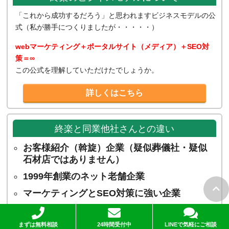
「これから成功するだろう」と思われますビジネスモデルの公
式（私が勝手につくりましたが・・・・・）
webマーケティング＋ポータルサイト（メディア）＋SEO対
策＝∞
この公式を理解していただけたでしょうか。
詳しくはこちら
終楽と同業他社さんとの違い
お客様紹介（斡旋）企業（疑似葬儀社・疑似
石材店ではありません）
1999年創業のネット老舗企業
マーケティングとSEO対策に強い企業
葬送サービスに特化した企業
まずは無料相談
24時間受付中
LINEで気軽にご相談
弊社社長の出自は流通業（ゼネラル・マーチ