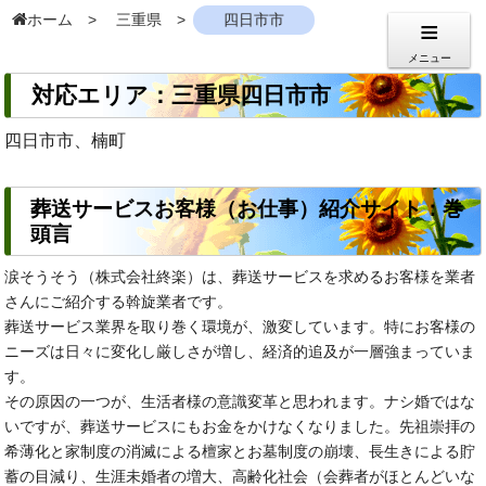
ホーム
三重県
四日市市
メニュー
対応エリア：三重県四日市市
四日市市、楠町
葬送サービスお客様（お仕事）紹介サイト：巻
頭言
涙そうそう（株式会社終楽）は、葬送サービスを求めるお客様を業者
さんにご紹介する斡旋業者です。
葬送サービス業界を取り巻く環境が、激変しています。特にお客様の
ニーズは日々に変化し厳しさが増し、経済的追及が一層強まっていま
す。
その原因の一つが、生活者様の意識変革と思われます。ナシ婚ではな
いですが、葬送サービスにもお金をかけなくなりました。先祖崇拝の
希薄化と家制度の消滅による檀家とお墓制度の崩壊、長生きによる貯
蓄の目減り、生涯未婚者の増大、高齢化社会（会葬者がほとんどいな