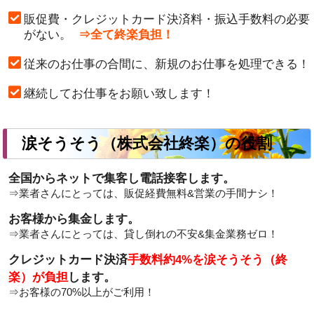
販促費・クレジットカード決済料・振込手数料の必要
がない。
⇒全て終楽負担！
従来のお仕事の合間に、新規のお仕事を処理できる！
継続してお仕事をお願い致します！
涙そうそう（株式会社終楽）の役割
全国からネットで集客し電話接客します。
⇒業者さんにとっては、販促経費無料&営業の手間ナシ！
お客様から集金します。
⇒業者さんにとっては、貸し倒れの不安&集金業務ゼロ！
クレジットカード決済
手数料約4%を涙そうそう（終
楽）が負担
します。
⇒お客様の
70%以上
がご利用！